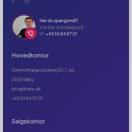
Har du spørgsmål?
Vi er klar til at hjælpe på
tlf.
+45 53 84 87 01
Hovedkontor
Gammel Køge Landevej 55, 1. sal
2500 Valby
info@finara.dk
+45 53 84 87 01
Salgskontor