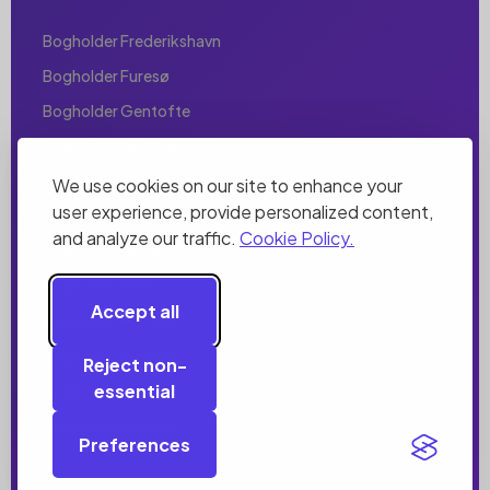
Bogholder Frederikshavn
Bogholder Furesø
Bogholder Gentofte
Bogholder Gladsaxe
Bogholder Glostrup
We use cookies on our site to enhance your
user experience, provide personalized content,
Bogholder Greve
and analyze our traffic.
Cookie Policy.
Bogholder Helsingør
Bogholder Herlev
Accept all
Bogholder Herning
Bogholder Hillerød
Reject non-
essential
Bogholder Hjørring
Bogholder Holbæk
Preferences