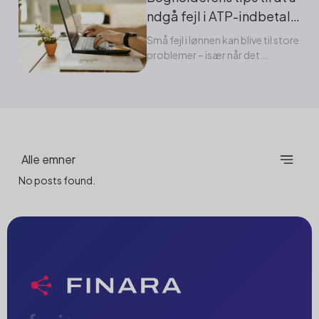
ndgå fejl i ATP-indbetali
nger
Små fejl i lønnen kan blive til store
problemer – især når det...
Alle emner
No posts found.